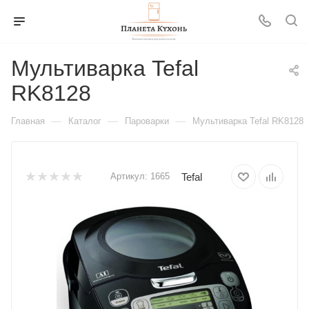
Мультиварка Tefal
RK8128
—
—
—
Главная
Каталог
Пароварки
Мультиварка Tefal RK8128
Tefal
Артикул:
1665