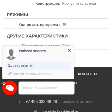
Конструкция
Корпус из пластика
РЕЖИМЫ
Кол-во авт. программ
45
ДРУГИЕ ХАРАКТЕРИСТИКИ
Поддержание тепла
Есть
etalonbt.moscow
Здравствуйте!
etalonbt.moscow
печатает...
О КОМПАНИИ
ОТЗЫВЫ
КОНТАКТЫ
КАТАЛОГ
БРЕНДЫ
Введите сообщение
+7 495 032-48-28
ЗАКАЗАТЬ ЗВОНОК
planetakuhon@mail.ru