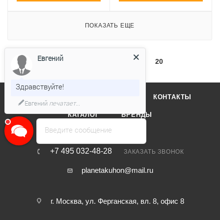
ПОКАЗАТЬ ЕЩЕ
Евгений
1
2
3
20
Здравствуйте!
О КОМПАНИИ
ОТЗЫВЫ
КОНТАКТЫ
Евгений
печатает...
КАТАЛОГ
БРЕНДЫ
Введите сообщение
+7 495 032-48-28
ЗАКАЗАТЬ ЗВОНОК
planetakuhon@mail.ru
г. Москва, ул. Ферганская, вл. 8, офис 8