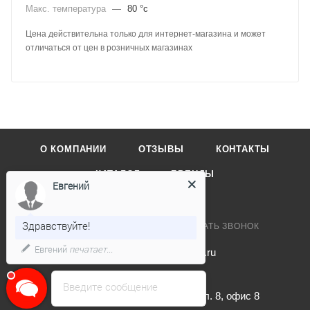
Макс. температура
—
80 °c
Цена действительна только для интернет-магазина и может
отличаться от цен в розничных магазинах
О КОМПАНИИ
ОТЗЫВЫ
КОНТАКТЫ
КАТАЛОГ
БРЕНДЫ
Евгений
Здравствуйте!
+7 495 032-48-28
ЗАКАЗАТЬ ЗВОНОК
Евгений
печатает...
planetakuhon@mail.ru
Введите сообщение
г. Москва, ул. Ферганская, вл. 8, офис 8