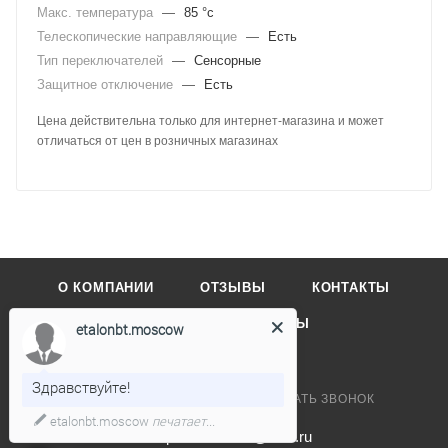
Макс. температура
—
85 °c
Телескопические направляющие
—
Есть
Тип переключателей
—
Сенсорные
Защитное отключение
—
Есть
Цена действительна только для интернет-магазина и может
отличаться от цен в розничных магазинах
О КОМПАНИИ
ОТЗЫВЫ
КОНТАКТЫ
КАТАЛОГ
БРЕНДЫ
etalonbt.moscow
Здравствуйте!
+7 495 032-48-28
ЗАКАЗАТЬ ЗВОНОК
etalonbt.moscow
печатает...
planetakuhon@mail.ru