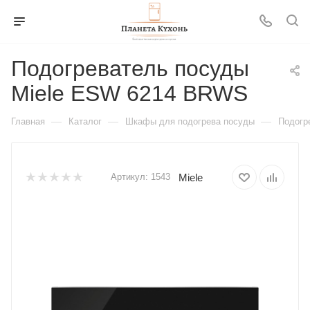
Подогреватель посуды
Miele ESW 6214 BRWS
—
—
—
Главная
Каталог
Шкафы для подогрева посуды
Подогр
Miele
Артикул:
1543