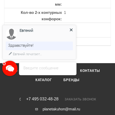
мм
Кол-во 2-х контурных
1
конфорок
Кол-во керамических
4
Евгений
конфорок
Кол-во уровней мощности
17
Здравствуйте!
Евгений
печатает...
Введите сообщение
О КОМПАНИИ
ОТЗЫВЫ
КОНТАКТЫ
КАТАЛОГ
БРЕНДЫ
+7 495 032-48-28
ЗАКАЗАТЬ ЗВОНОК
planetakuhon@mail.ru