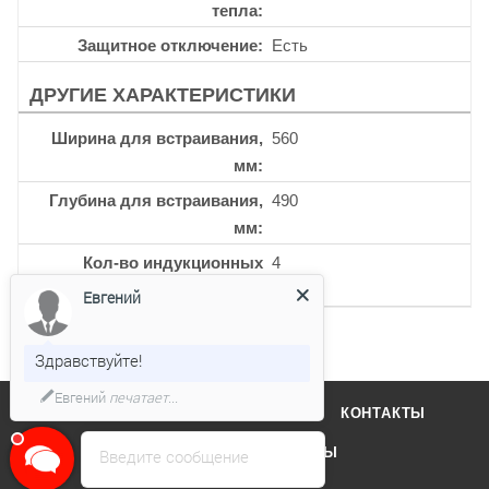
тепла
Защитное отключение
Есть
ДРУГИЕ ХАРАКТЕРИСТИКИ
Ширина для встраивания,
560
мм
Глубина для встраивания,
490
мм
Кол-во индукционных
4
конфорок
Евгений
Здравствуйте!
Евгений
печатает...
О КОМПАНИИ
ОТЗЫВЫ
КОНТАКТЫ
КАТАЛОГ
БРЕНДЫ
Введите сообщение