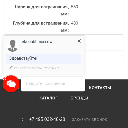
Ширина для встраивания,
550
мм
Глубина для встраивания,
480
мм
Кол-во индукционных
4
etalonbt.moscow
конфорок
Кол-во уровней мощности
9
Здравствуйте!
etalonbt.moscow
печатает...
Введите сообщение
О КОМПАНИИ
ОТЗЫВЫ
КОНТАКТЫ
КАТАЛОГ
БРЕНДЫ
+7 495 032-48-28
ЗАКАЗАТЬ ЗВОНОК