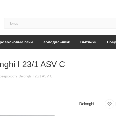
роволновые печи
Холодильники
Вытяжки
Пос
ghi I 23/1 ASV C
оверхность Delonghi I 23/1 ASV C
Delonghi