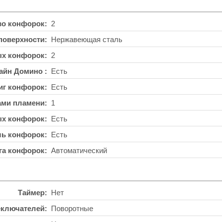
во конфорок
2
поверхности
Нержавеющая сталь
ых конфорок
2
айн Домино
Есть
иг конфорок
Есть
ами пламени
1
ых конфорок
Есть
ль конфорок
Есть
га конфорок
Автоматический
Таймер
Нет
еключателей
Поворотные