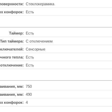
поверхности
Стеклокерамика
ых конфорок
Есть
Таймер
Есть
Тип таймера
С отключением
еключателей
Сенсорные
чного тепла
Есть
 отключение
Есть
аивания, мм
750
аивания, мм
490
ых конфорок
4