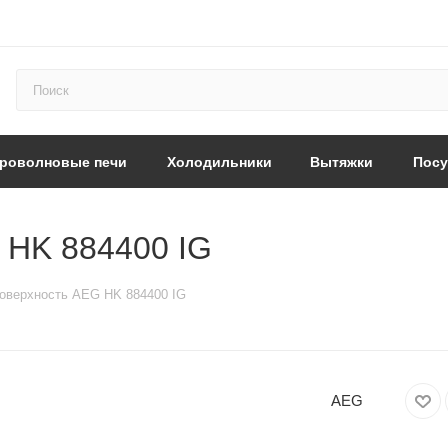
роволновые печи
Холодильники
Вытяжки
Пос
 HK 884400 IG
оверхность AEG HK 884400 IG
AEG