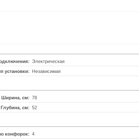
подключения
Электрическая
ип установки
Независимая
Ширина, см
78
Глубина, см
52
во конфорок
4