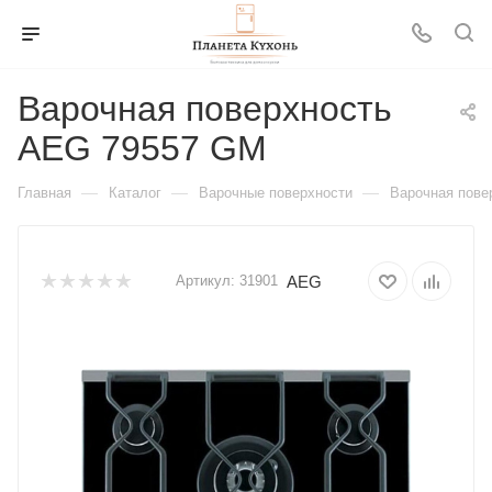
Варочная поверхность
AEG 79557 GM
—
—
—
Главная
Каталог
Варочные поверхности
Варочная пове
AEG
Артикул:
31901