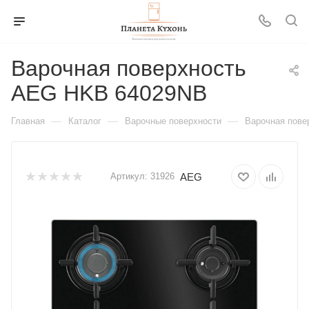
Варочная поверхность
AEG HKB 64029NB
—
—
—
Главная
Каталог
Варочные поверхности
Варочная пов
AEG
Артикул:
31926