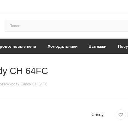
роволновые печи
Холодильники
Вытяжки
Пос
dy CH 64FC
оверхность Candy CH 64FC
Candy