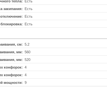
чного тепла
Есть
а закипания
Есть
 отключение
Есть
 блокировка
Есть
аивания, см
5.2
аивания, мм
560
аивания, мм
520
ых конфорок
4
их конфорок
4
ей мощности
9