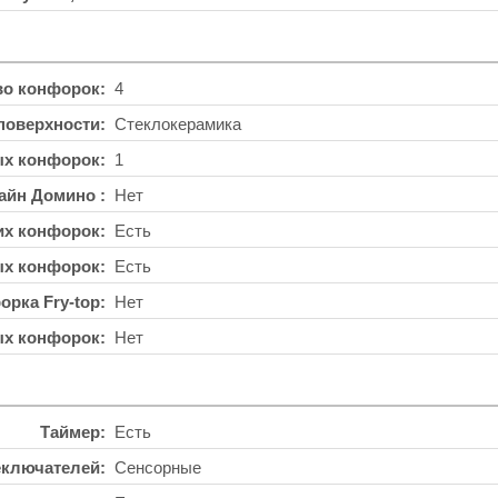
во конфорок
4
поверхности
Стеклокерамика
ых конфорок
1
айн Домино
Нет
их конфорок
Есть
ых конфорок
Есть
орка Fry-top
Нет
ых конфорок
Нет
Таймер
Есть
еключателей
Сенсорные