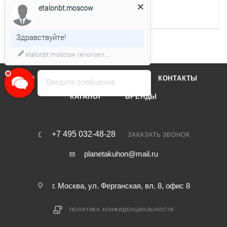
etalonbt.moscow
Глубина для встраивания,
480
мм
Здравствуйте!
etalonbt.moscow
печатает...
О КОМПАНИИ
ОТЗЫВЫ
КОНТАКТЫ
Введите сообщение
КАТАЛОГ
БРЕНДЫ
+7 495 032-48-28
ЗАКАЗАТЬ ЗВОНОК
planetakuhon@mail.ru
г. Москва, ул. Ферганская, вл. 8, офис 8
ПОЛИТИКА КОНФИДЕНЦИАЛЬНОСТИ