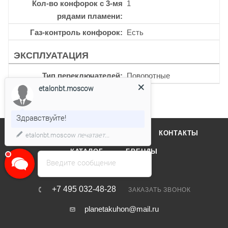
Кол-во конфорок с 3-мя
1
рядами пламени
Газ-контроль конфорок
Есть
ЭКСПЛУАТАЦИЯ
Тип переключателей
Поворотные
etalonbt.moscow
Здравствуйте!
О КОМПАНИИ
ОТЗЫВЫ
КОНТАКТЫ
etalonbt.moscow
печатает...
КАТАЛОГ
БРЕНДЫ
Введите сообщение
+7 495 032-48-28
ЗАКАЗАТЬ ЗВОНОК
planetakuhon@mail.ru