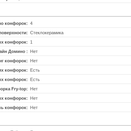
во конфорок
4
поверхности
Стеклокерамика
ых конфорок
1
айн Домино
Нет
иг конфорок
Нет
их конфорок
Есть
ых конфорок
Есть
орка Fry-top
Нет
ых конфорок
Нет
ль конфорок
Нет