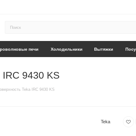
роволновые печи
Холодильники
Вытяжки
Пос
 IRC 9430 KS
оверхность Teka IRC 9430 KS
Teka