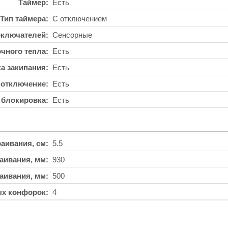
Таймер
Есть
Тип таймера
С отключением
еключателей
Сенсорные
чного тепла
Есть
а закипания
Есть
 отключение
Есть
 блокировка
Есть
аивания, см
5.5
аивания, мм
930
аивания, мм
500
ых конфорок
4