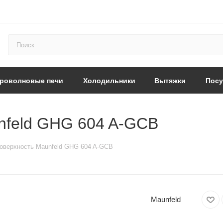
роволновые печи
Холодильники
Вытяжки
Пос
nfeld GHG 604 A-GCB
оверхность Maunfeld GHG 604 A-GCB
Maunfeld