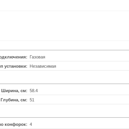
подключения
Газовая
ип установки
Независимая
Ширина, см
58.4
Глубина, см
51
во конфорок
4