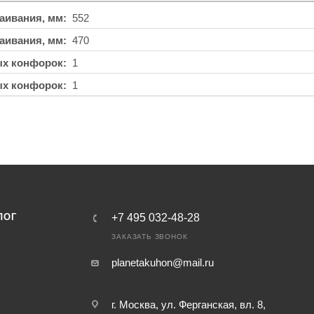
аивания, мм
552
аивания, мм
470
ых конфорок
1
ых конфорок
1
ЛОГ
+7 495 032-48-28
ЗАКАЗАТЬ ЗВОНОК
planetakuhon@mail.ru
г. Москва, ул. Ферганская, вл. 8,