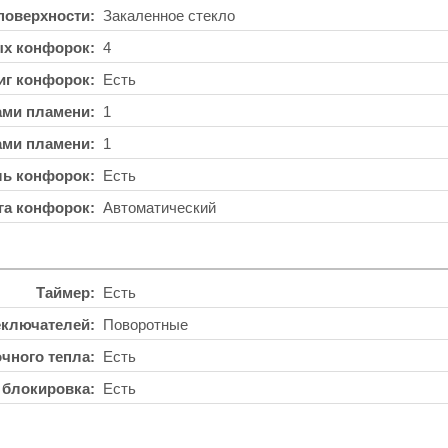
поверхности
Закаленное стекло
ых конфорок
4
иг конфорок
Есть
ами пламени
1
ами пламени
1
ль конфорок
Есть
га конфорок
Автоматический
Таймер
Есть
еключателей
Поворотные
чного тепла
Есть
 блокировка
Есть