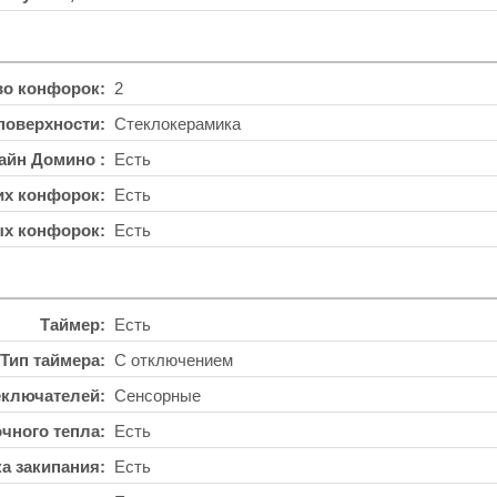
во конфорок
2
поверхности
Стеклокерамика
айн Домино
Есть
их конфорок
Есть
ых конфорок
Есть
Таймер
Есть
Тип таймера
С отключением
еключателей
Сенсорные
чного тепла
Есть
а закипания
Есть