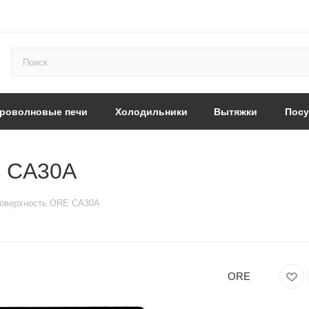
роволновые печи
Холодильники
Вытяжки
Пос
E CA30A
поверхность ORE CA30A
ORE