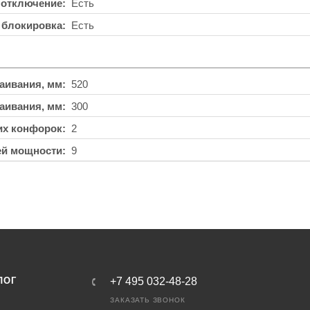
 отключение
Есть
 блокировка
Есть
аивания, мм
520
аивания, мм
300
их конфорок
2
ей мощности
9
ЛОГ
+7 495 032-48-28
ЗАКАЗАТЬ ЗВОНОК