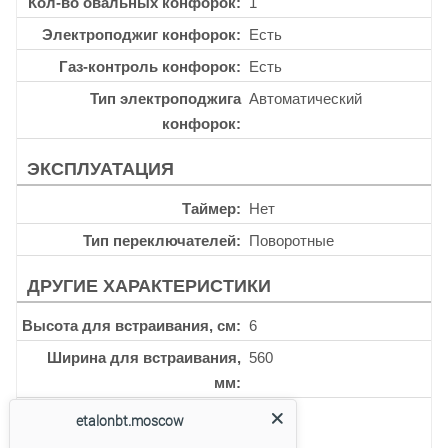
Кол-во овальных конфорок
1
Электроподжиг конфорок
Есть
Газ-контроль конфорок
Есть
Тип электроподжига
Автоматический
конфорок
ЭКСПЛУАТАЦИЯ
Таймер
Нет
Тип переключателей
Поворотные
ДРУГИЕ ХАРАКТЕРИСТИКИ
Высота для встраивания, см
6
Ширина для встраивания,
560
мм
Глубина для встраивания,
490
etalonbt.moscow
мм