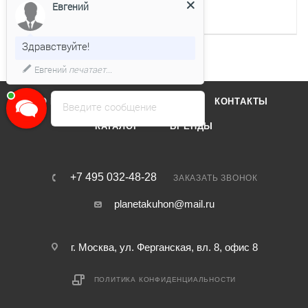
Евгений
Кол-во керамических
4
конфорок
Здравствуйте!
Евгений
печатает...
О КОМПАНИИ
ОТЗЫВЫ
КОНТАКТЫ
Введите сообщение
КАТАЛОГ
БРЕНДЫ
+7 495 032-48-28
ЗАКАЗАТЬ ЗВОНОК
planetakuhon@mail.ru
г. Москва, ул. Ферганская, вл. 8, офис 8
ПОЛИТИКА КОНФИДЕНЦИАЛЬНОСТИ