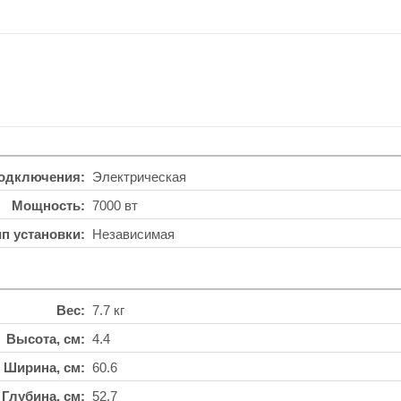
подключения
Электрическая
Мощность
7000 вт
ип установки
Независимая
Вес
7.7 кг
Высота, см
4.4
Ширина, см
60.6
Глубина, см
52.7