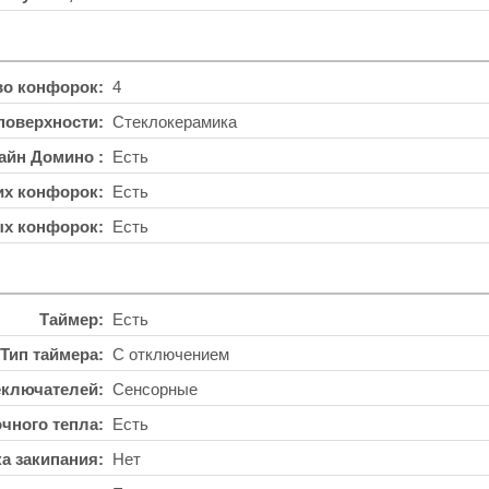
во конфорок
4
поверхности
Стеклокерамика
айн Домино
Есть
их конфорок
Есть
ых конфорок
Есть
Таймер
Есть
Тип таймера
С отключением
еключателей
Сенсорные
чного тепла
Есть
а закипания
Нет