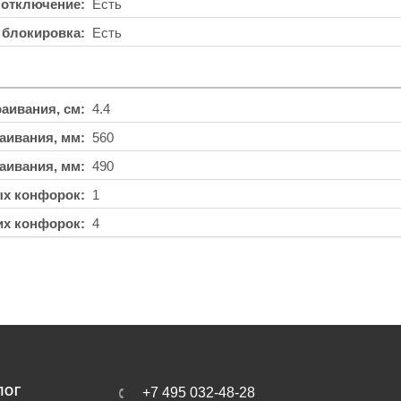
 отключение
Есть
 блокировка
Есть
аивания, см
4.4
аивания, мм
560
аивания, мм
490
ых конфорок
1
их конфорок
4
ЛОГ
+7 495 032-48-28