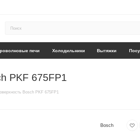
роволновые печи
Холодильники
Вытяжки
Пос
ch PKF 675FP1
оверхность Bosch PKF 675FP1
Bosch