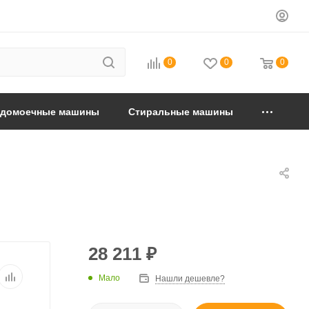
0
0
0
удомоечные машины
Стиральные машины
28 211
₽
Мало
Нашли дешевле?