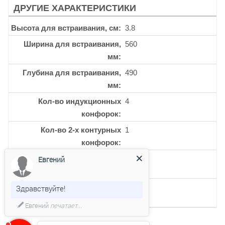
ДРУГИЕ ХАРАКТЕРИСТИКИ
Высота для встраивания, см
3.8
Ширина для встраивания,
560
мм
Глубина для встраивания,
490
мм
Кол-во индукционных
4
конфорок
Кол-во 2-х контурных
1
конфорок
Кол-во керамических
4
Евгений
конфорок
Кол-во 3-х контурных
1
Здравствуйте!
конфорок
Евгений
печатает...