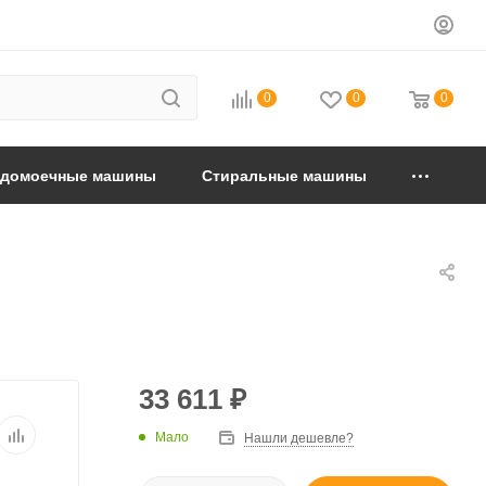
0
0
0
удомоечные машины
Стиральные машины
33 611
₽
Мало
Нашли дешевле?