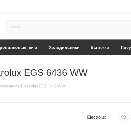
роволновые печи
Холодильники
Вытяжки
Пос
trolux EGS 6436 WW
оверхность Electrolux EGS 6436 WW
Electrolux