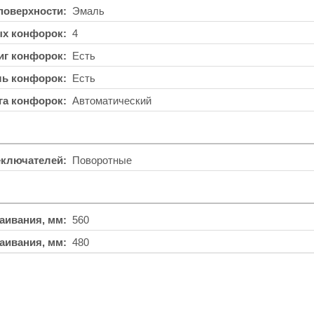
поверхности
Эмаль
ых конфорок
4
иг конфорок
Есть
ль конфорок
Есть
га конфорок
Автоматический
еключателей
Поворотные
аивания, мм
560
аивания, мм
480