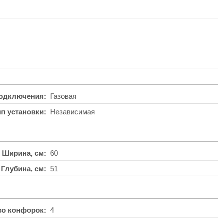
подключения
Газовая
ип установки
Независимая
Ширина, см
60
Глубина, см
51
во конфорок
4