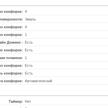
во конфорок
4
поверхности
Эмаль
ых конфорок
4
ых конфорок
1
айн Домино
Есть
иг конфорок
Есть
ами пламени
1
ых конфорок
Есть
ль конфорок
Есть
га конфорок
Автоматический
Таймер
Нет