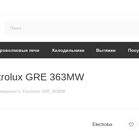
роволновые печи
Холодильники
Вытяжки
Пос
ctrolux GRE 363MW
оверхность Electrolux GRE 363MW
Electrolux