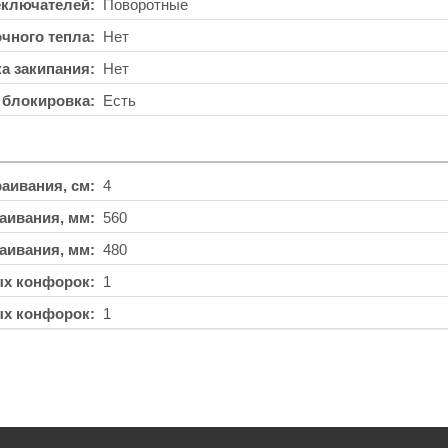
еключателей
Поворотные
чного тепла
Нет
а закипания
Нет
 блокировка
Есть
аивания, см
4
аивания, мм
560
аивания, мм
480
ых конфорок
1
ых конфорок
1