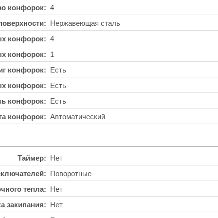
во конфорок
4
поверхности
Нержавеющая сталь
ых конфорок
4
ых конфорок
1
иг конфорок
Есть
ых конфорок
Есть
ль конфорок
Есть
га конфорок
Автоматический
Таймер
Нет
еключателей
Поворотные
чного тепла
Нет
а закипания
Нет