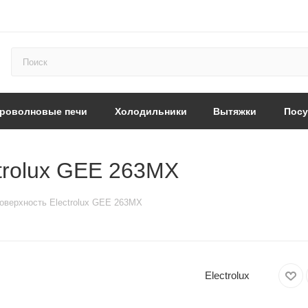
роволновые печи
Холодильники
Вытяжки
Пос
trolux GEE 263MX
оверхность Electrolux GEE 263MX
Electrolux