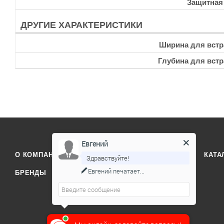
Защитная
ДРУГИЕ ХАРАКТЕРИСТИКИ
Ширина для встр
Глубина для встр
Евгений
О КОМПАНИИ
ОТЗЫВЫ
КОНТАКТЫ
КАТА
Здравствуйте!
Евгений
печатает...
БРЕНДЫ