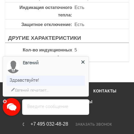
Индикация остаточного
Есть
тепла
Защитное отключение
Есть
ДРУГИЕ ХАРАКТЕРИСТИКИ
Кол-во индукционных
5
конфорок
Евгений
Здравствуйте!
Евгений
печатает...
О КОМПАНИИ
ОТЗЫВЫ
КОНТАКТЫ
КАТАЛОГ
БРЕНДЫ
Введите сообщение
+7 495 032-48-28
ЗАКАЗАТЬ ЗВОНОК