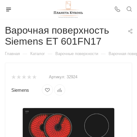
Варочная поверхность
Siemens ET 601FN17
—
—
—
Главная
Каталог
Варочные поверхности
Варочная пове
Артикул:
32924
Siemens