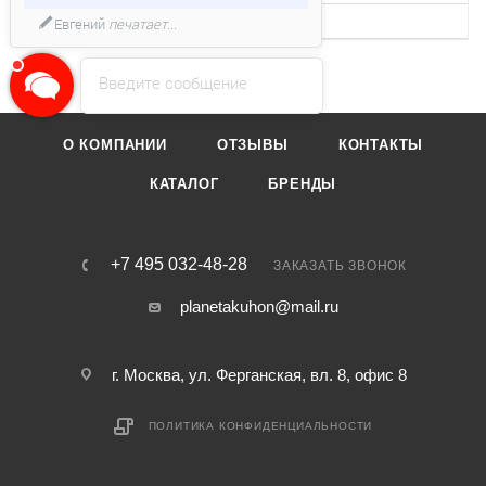
Кол-во уровней мощности
17
Евгений
печатает...
Введите сообщение
О КОМПАНИИ
ОТЗЫВЫ
КОНТАКТЫ
КАТАЛОГ
БРЕНДЫ
+7 495 032-48-28
ЗАКАЗАТЬ ЗВОНОК
planetakuhon@mail.ru
г. Москва, ул. Ферганская, вл. 8, офис 8
ПОЛИТИКА КОНФИДЕНЦИАЛЬНОСТИ