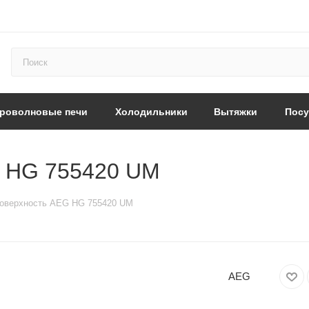
роволновые печи
Холодильники
Вытяжки
Пос
G HG 755420 UM
поверхность AEG HG 755420 UM
AEG