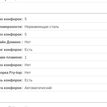
во конфорок
5
поверхности
Нержавеющая сталь
ых конфорок
5
айн Домино
Нет
иг конфорок
Есть
ами пламени
1
ых конфорок
Нет
орка Fry-top
Нет
ль конфорок
Есть
га конфорок
Автоматический