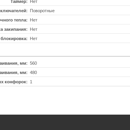
Таймер
Нет
еключателей
Поворотные
чного тепла
Нет
а закипания
Нет
 блокировка
Нет
аивания, мм
560
аивания, мм
480
ых конфорок
1