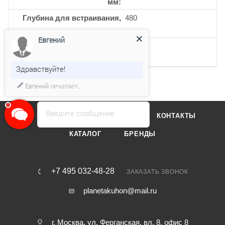
мм
Глубина для встраивания,
480
мм
Евгений
Кол-во 3-х контурных
1
конфорок
Здравствуйте!
Евгений
печатает...
Введите сообщение
О КОМПАНИИ
ОТЗЫВЫ
КОНТАКТЫ
КАТАЛОГ
БРЕНДЫ
+7 495 032-48-28
ЗАКАЗАТЬ ЗВОНОК
planetakuhon@mail.ru
г. Москва, ул. Ферганская, вл. 8, офис 8