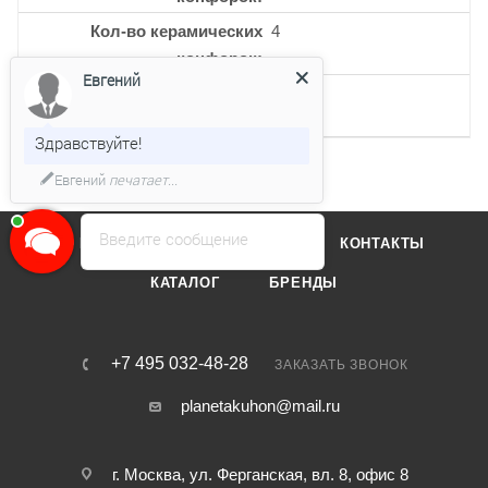
Кол-во керамических
4
конфорок
Евгений
Кол-во 3-х контурных
1
конфорок
Здравствуйте!
Евгений
печатает...
Введите сообщение
О КОМПАНИИ
ОТЗЫВЫ
КОНТАКТЫ
КАТАЛОГ
БРЕНДЫ
+7 495 032-48-28
ЗАКАЗАТЬ ЗВОНОК
planetakuhon@mail.ru
г. Москва, ул. Ферганская, вл. 8, офис 8