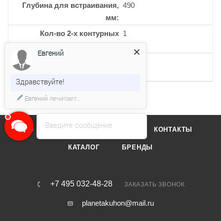
Глубина для встраивания,
490
мм
Кол-во 2-х контурных
1
конфорок
Евгений
Кол-во керамических
4
конфорок
Здравствуйте!
Евгений
печатает...
Введите сообщение
О КОМПАНИИ
ОТЗЫВЫ
КОНТАКТЫ
КАТАЛОГ
БРЕНДЫ
+7 495 032-48-28
ЗАКАЗАТЬ ЗВОНОК
planetakuhon@mail.ru