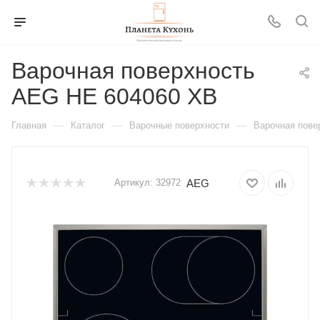
Варочная поверхность
AEG HE 604060 XB
—
—
—
Главная
Каталог
Варочные поверхности
Варочная пове
AEG
Артикул:
32972