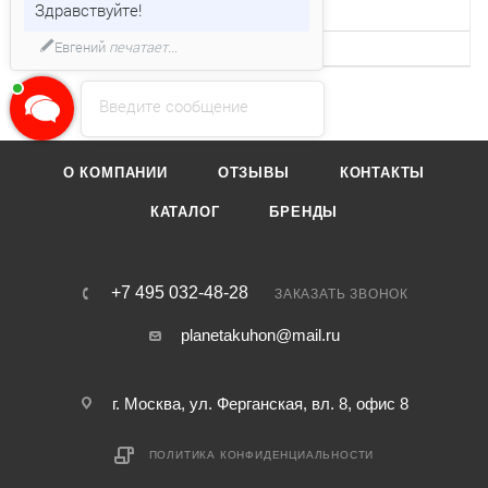
Здравствуйте!
конфорок
Евгений
печатает...
Кол-во уровней мощности
9
Введите сообщение
О КОМПАНИИ
ОТЗЫВЫ
КОНТАКТЫ
КАТАЛОГ
БРЕНДЫ
+7 495 032-48-28
ЗАКАЗАТЬ ЗВОНОК
planetakuhon@mail.ru
г. Москва, ул. Ферганская, вл. 8, офис 8
ПОЛИТИКА КОНФИДЕНЦИАЛЬНОСТИ