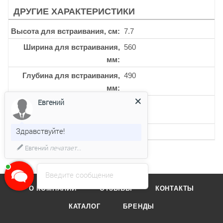
ДРУГИЕ ХАРАКТЕРИСТИКИ
Высота для встраивания, см
7.7
Ширина для встраивания,
560
мм
Глубина для встраивания,
490
мм
Евгений
Кол-во индукционных
4
конфорок
Здравствуйте!
Кол-во уровней мощности
9
Евгений
печатает...
Введите сообщение
О КОМПАНИИ
ОТЗЫВЫ
КОНТАКТЫ
КАТАЛОГ
БРЕНДЫ