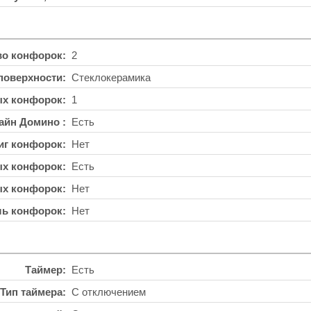
во конфорок
2
поверхности
Стеклокерамика
ых конфорок
1
айн Домино
Есть
иг конфорок
Нет
ых конфорок
Есть
ых конфорок
Нет
ль конфорок
Нет
Таймер
Есть
Тип таймера
С отключением