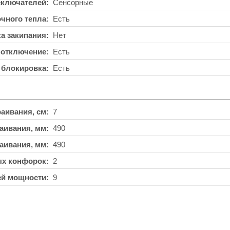
еключателей
Сенсорные
чного тепла
Есть
а закипания
Нет
 отключение
Есть
 блокировка
Есть
аивания, см
7
аивания, мм
490
аивания, мм
490
ых конфорок
2
ей мощности
9