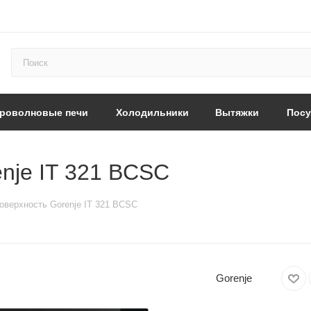
роволновые печи
Холодильники
Вытяжки
Пос
nje IT 321 BCSC
оверхность Gorenje IT 321 BCSC
Gorenje