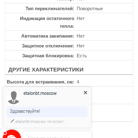
Тип переключателей
Поворотные
Индикация остаточного
Нет
тепла
Автоматика закипания
Нет
Защитное отключение
Нет
Защитная блокировка
Есть
ДРУГИЕ ХАРАКТЕРИСТИКИ
Высота для встраивания, см
4
Ширина для встраивания,
560
etalonbt.moscow
мм
Глубина для встраивания,
480
Здравствуйте!
мм
etalonbt.moscow
печатает...