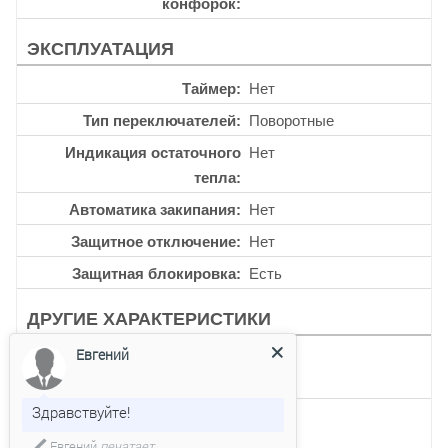
конфорок
ЭКСПЛУАТАЦИЯ
Таймер
Нет
Тип переключателей
Поворотные
Индикация остаточного
Нет
тепла
Автоматика закипания
Нет
Защитное отключение
Нет
Защитная блокировка
Есть
ДРУГИЕ ХАРАКТЕРИСТИКИ
Евгений
Ширина для встраивания,
555
мм
Здравствуйте!
Глубина для встраивания,
475
мм
Евгений
печатает...