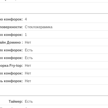
во конфорок
4
поверхности
Стеклокерамика
ых конфорок
1
айн Домино
Нет
их конфорок
Есть
ых конфорок
Есть
орка Fry-top
Нет
ых конфорок
Нет
ль конфорок
Нет
Таймер
Есть