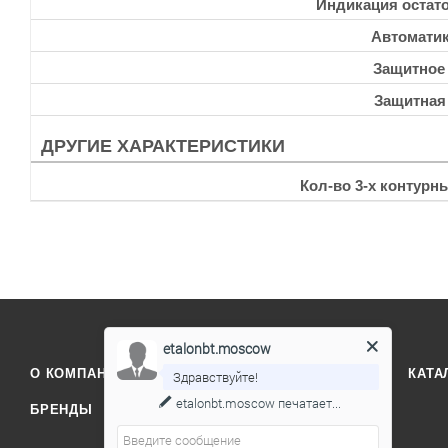
Индикация остато
Автоматик
Защитное
Защитная
ДРУГИЕ ХАРАКТЕРИСТИКИ
Кол-во 3-х контурн
etalonbt.moscow
О КОМПАНИИ
ОТЗЫВЫ
КОНТАКТЫ
КАТА
Здравствуйте!
etalonbt.moscow
печатает...
БРЕНДЫ