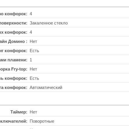
во конфорок
4
поверхности
Закаленное стекло
ых конфорок
4
айн Домино
Нет
иг конфорок
Есть
ами пламени
1
орка Fry-top
Нет
ль конфорок
Есть
га конфорок
Автоматический
Таймер
Нет
еключателей
Поворотные