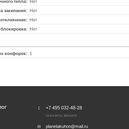
чного тепла
Нет
а закипания
Нет
 отключение
Нет
 блокировка
Нет
ых конфорок
1
ЛОГ
+7 495 032-48-28
ЗАКАЗАТЬ ЗВОНОК
planetakuhon@mail.ru