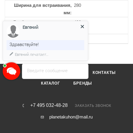
Ширина для встраивания,
280
мм
Глубина для встраивания,
490
Евгений
мм
Кол-во уровней мощности
9
Здравствуйте!
Евгений
печатает...
Введите сообщение
О КОМПАНИИ
ОТЗЫВЫ
КОНТАКТЫ
КАТАЛОГ
БРЕНДЫ
+7 495 032-48-28
ЗАКАЗАТЬ ЗВОНОК
planetakuhon@mail.ru