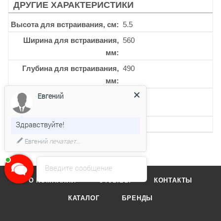
ДРУГИЕ ХАРАКТЕРИСТИКИ
Высота для встраивания, см
5.5
Ширина для встраивания,
560
мм
Глубина для встраивания,
490
мм
Евгений
Кол-во индукционных
2
конфорок
Здравствуйте!
Кол-во уровней мощности
9
Евгений
печатает...
Введите сообщение
О КОМПАНИИ
ОТЗЫВЫ
КОНТАКТЫ
КАТАЛОГ
БРЕНДЫ