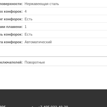
поверхности
Нержавеющая сталь
ых конфорок
4
иг конфорок
Есть
ами пламени
1
ль конфорок
Есть
га конфорок
Автоматический
еключателей
Поворотные