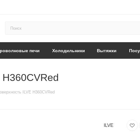
роволновые печи
Холодильники
Вытяжки
Пос
E H360CVRed
оверхность ILVE H360CVRed
ILVE