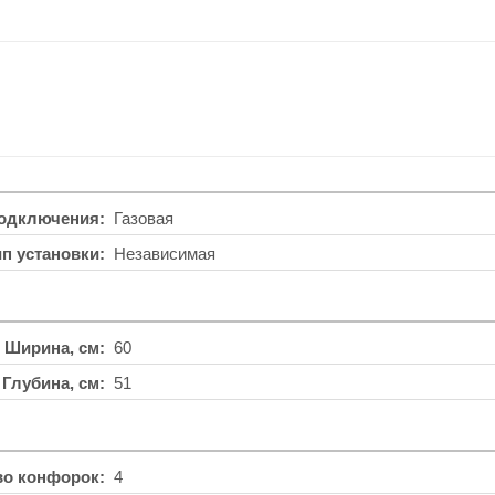
подключения
Газовая
ип установки
Независимая
Ширина, см
60
Глубина, см
51
во конфорок
4