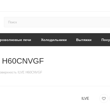
роволновые печи
Холодильники
Вытяжки
Пос
VE H60CNVGF
поверхность ILVE H60CNVGF
ILVE