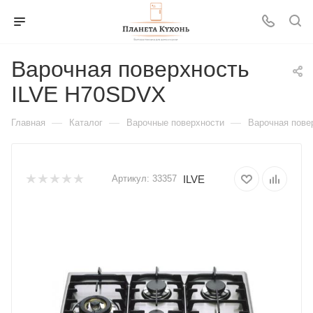
Варочная поверхность
ILVE H70SDVX
—
—
—
Главная
Каталог
Варочные поверхности
Варочная пове
ILVE
Артикул:
33357