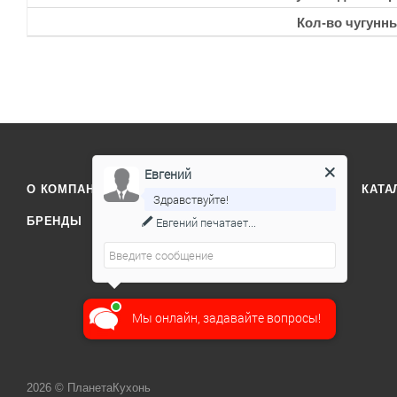
Кол-во чугунн
Евгений
О КОМПАНИИ
ОТЗЫВЫ
КОНТАКТЫ
КАТА
Здравствуйте!
Евгений
печатает...
БРЕНДЫ
Мы онлайн, задавайте вопросы!
2026 © ПланетаКухонь