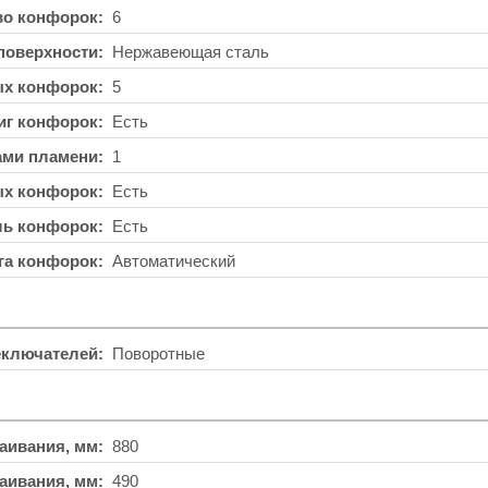
во конфорок
6
поверхности
Нержавеющая сталь
ых конфорок
5
иг конфорок
Есть
ами пламени
1
ых конфорок
Есть
ль конфорок
Есть
га конфорок
Автоматический
еключателей
Поворотные
аивания, мм
880
аивания, мм
490