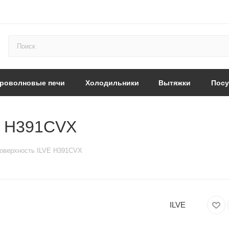
роволновые печи
Холодильники
Вытяжки
Пос
E H391CVX
оверхность ILVE H391CVX
ILVE