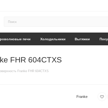
роволновые печи
Холодильники
Вытяжки
Пос
nke FHR 604CTXS
оверхность Franke FHR 604CTXS
Franke