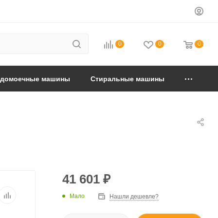
0
0
0
удомоечные машины
Стиральные машины
41 601
₽
Мало
Нашли дешевле?