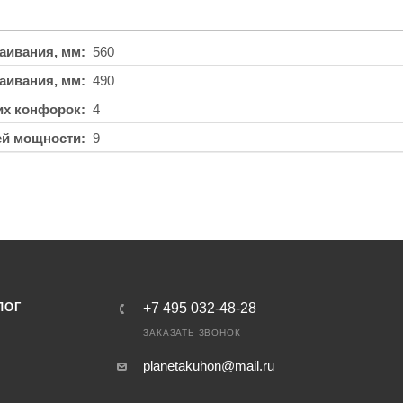
аивания, мм
560
аивания, мм
490
их конфорок
4
ей мощности
9
ЛОГ
+7 495 032-48-28
ЗАКАЗАТЬ ЗВОНОК
planetakuhon@mail.ru