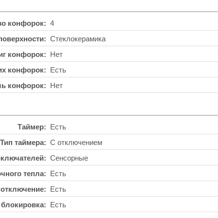
во конфорок
4
поверхности
Стеклокерамика
иг конфорок
Нет
их конфорок
Есть
ль конфорок
Нет
Таймер
Есть
Тип таймера
С отключением
еключателей
Сенсорные
чного тепла
Есть
 отключение
Есть
 блокировка
Есть