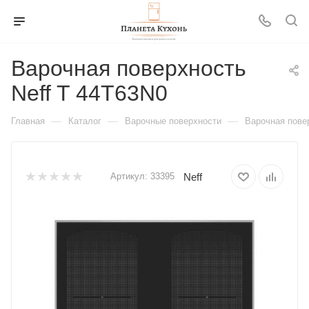
Варочная поверхность
Neff T 44T63N0
—
—
—
Главная
Каталог
Варочные поверхности
Варочная пове
Neff
Артикул:
33395