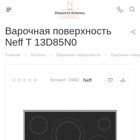
Варочная поверхность
Neff T 13D85N0
—
—
—
Главная
Каталог
Варочные поверхности
Варочная пове
Neff
Артикул:
33402