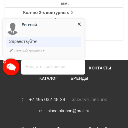
мм
Кол-во 2-х контурных
2
конфорок
Евгений
Кол-во керамических
5
конфорок
Здравствуйте!
Евгений
печатает...
Введите сообщение
О КОМПАНИИ
ОТЗЫВЫ
КОНТАКТЫ
КАТАЛОГ
БРЕНДЫ
+7 495 032-48-28
ЗАКАЗАТЬ ЗВОНОК
planetakuhon@mail.ru