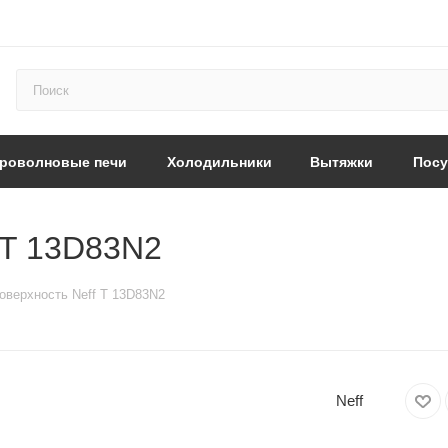
роволновые печи
Холодильники
Вытяжки
Пос
 T 13D83N2
оверхность Neff T 13D83N2
Neff