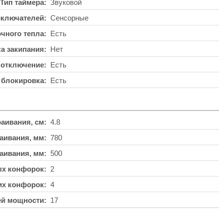
Тип таймера
Звуковой
еключателей
Сенсорные
чного тепла
Есть
а закипания
Нет
 отключение
Есть
 блокировка
Есть
аивания, см
4.8
аивания, мм
780
аивания, мм
500
ых конфорок
2
их конфорок
4
ей мощности
17