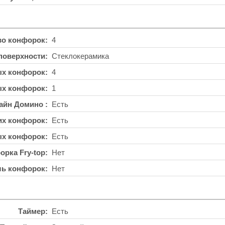
во конфорок
4
поверхности
Стеклокерамика
ых конфорок
4
ых конфорок
1
айн Домино
Есть
их конфорок
Есть
ых конфорок
Есть
орка Fry-top
Нет
ль конфорок
Нет
Таймер
Есть