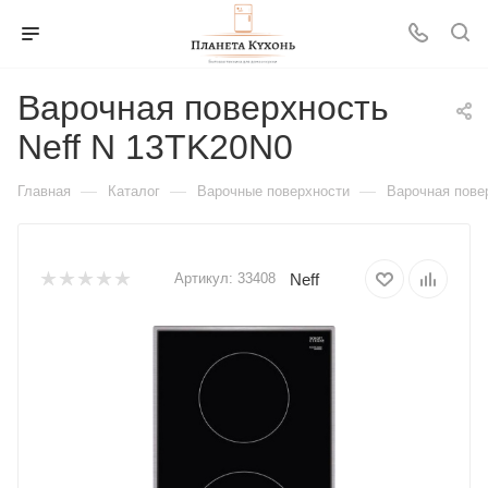
Варочная поверхность
Neff N 13TK20N0
—
—
—
Главная
Каталог
Варочные поверхности
Варочная пове
Neff
Артикул:
33408