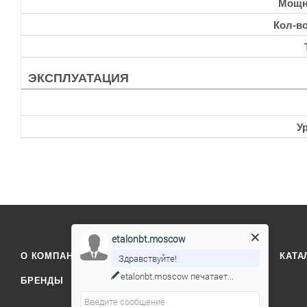
Мощн
Кол-в
ЭКСПЛУАТАЦИЯ
У
etalonbt.moscow
О КОМПАНИИ
ОТЗЫВЫ
КОНТАКТЫ
КАТА
Здравствуйте!
etalonbt.moscow
печатает...
БРЕНДЫ