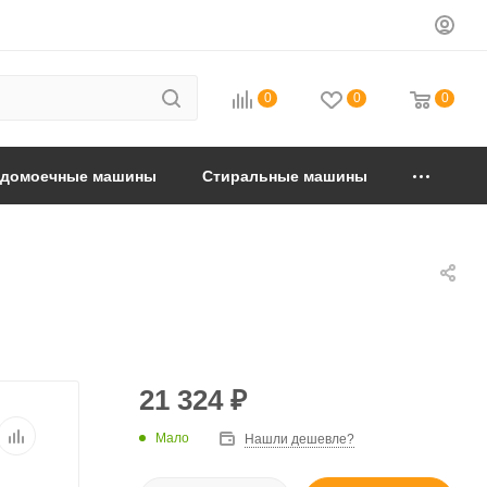
0
0
0
удомоечные машины
Стиральные машины
21 324
₽
Мало
Нашли дешевле?