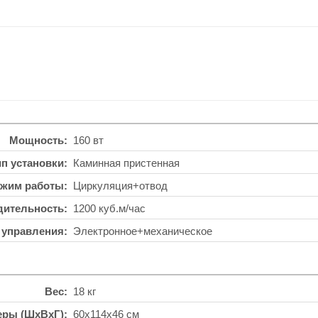
Мощность
160 вт
ип установки
Каминная пристенная
жим работы
Циркуляция+отвод
дительность
1200 куб.м/час
 управления
Электронное+механическое
Вес
18 кг
еры (ШхВхГ)
60x114x46 см