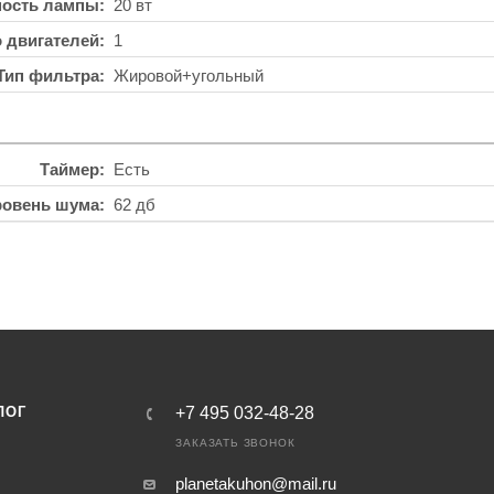
ость лампы
20 вт
о двигателей
1
Тип фильтра
Жировой+угольный
Таймер
Есть
ровень шума
62 дб
ЛОГ
+7 495 032-48-28
ЗАКАЗАТЬ ЗВОНОК
planetakuhon@mail.ru