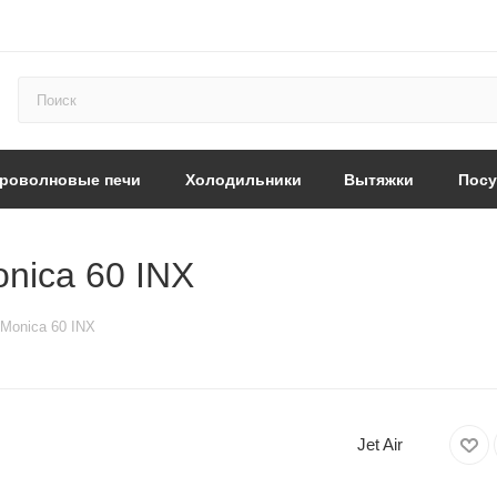
роволновые печи
Холодильники
Вытяжки
Пос
onica 60 INX
 Monica 60 INX
Jet Air