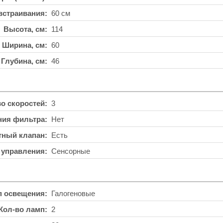
встраивания
60 см
Высота, см
114
Ширина, см
60
Глубина, см
46
во скоростей
3
ния фильтра
Нет
тный клапан
Есть
 управления
Сенсорные
п освещения
Галогеновые
Кол-во ламп
2