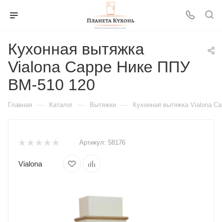
Кухонная вытяжка
Vialona Cappe Нике ППУ
BM-510 120
—
—
—
Главная
Каталог
Вытяжки
Кухонная вытяжка Vialona C
Артикул:
58176
Vialona