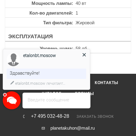
Мощность лампы
40 вт
Кол-во двигателей
1
Тип фильтра
Жировой
ЭКСПЛУАТАЦИЯ
Уровень шума
58 дб
etalonbt.moscow
Здравствуйте!
О КОМПАНИИ
ОТЗЫВЫ
КОНТАКТЫ
etalonbt.moscow
печатает...
КАТАЛОГ
БРЕНДЫ
Введите сообщение
+7 495 032-48-28
ЗАКАЗАТЬ ЗВОНОК
planetakuhon@mail.ru